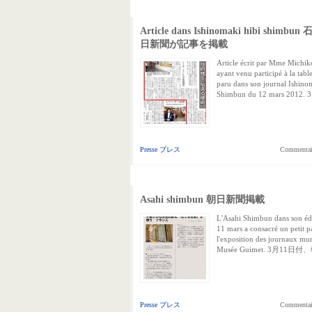
Article dans Ishinomaki hibi shimbu
日新聞が記事を掲載
Article écrit par Mme Michik
ayant venu participé à la tabl
paru dans son journal Ishino
Shimbun du 12 mars 2012.
Presse プレス
Commentair
Asahi shimbun 朝日新聞掲載
L'Asahi Shimbun dans son éd
11 mars a consacré un petit p
l'exposition des journaux mu
Musée Guimet. 3月11日付
Presse プレス
Commentair