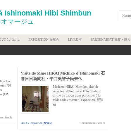
 Ishinomaki Hibi Shimbun
のオマージュ
OUT はじめに
EXPOSITION 展覧会
LIVRE 本
PARTENARIAT 協賛・協力
Visite de Mme HIRAI Michiko d’Ishinomaki 石
巻日日新聞社・平井美智子氏来仏
i le 1er
pon n°18
Madame HIRAI Michiko, chef de
cm
redaction d'Isinomaki Hibi Simbun
es (FR
arrive du Japon pour participer à la
table rode et visiter l'exposition. 展覧
会
es fermés
BLOG Exposition 展覧会
Commentaires fermés