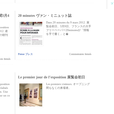
ッ
新聞3月4
20 minutes ヴァン・ミニュット誌
Dans 20 minutes du 9 mars 2012. 展
覧会前日、3月9日、フランスの大手
position
フリーペーパー20minutesが「情報
2012. 産
を手で書く」と�
付の朝刊
Presse プレス
Commentaires fermés
es fermés
Le premier jour de l’exposition 展覧会初日
xposition
Les premiers visiteurs. オープニング
éalisés
間もなくの来場者。
un. Une
our un co