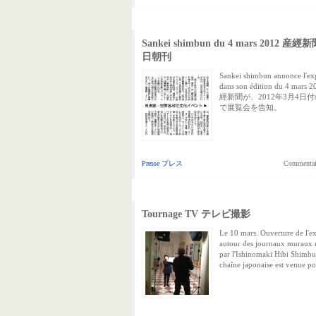
Sankei shimbun du 4 mars 2012 産經
日朝刊
Sankei shimbun annonce l'ex
dans son édition du 4 mars 
經新聞が、2012年3月4日
で展覧会を告知。
Presse プレス
Commentair
Tournage TV テレビ撮影
Le 10 mars. Ouverture de l'e
autour des journaux muraux r
par l'Ishinomaki Hibi Shimb
chaîne japonaise est venue p