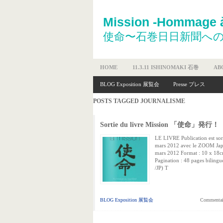
Mission -Hommage à
使命〜石巻日日新聞へ
HOME
11.3.11 ISHINOMAKI 石巻
AB
BLOG Exposition 展覧会
Presse プレス
POSTS TAGGED
JOURNALISME
Sortie du livre Mission 「使命」発行！
LE LIVRE Publication est sort
mars 2012 avec le ZOOM Ja
mars 2012 Format : 10 x 18
Pagination : 48 pages bilingu
/JP) T
BLOG Exposition 展覧会
Commentair