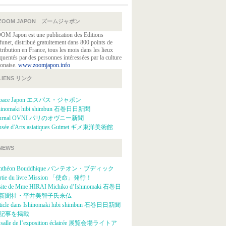
ZOOM JAPON ズームジャポン
OM Japon est une publication des Editions
funet, distribué gratuitement dans 800 points de
tribution en France, tous les mois dans les lieux
quentés par des personnes intéressées par la culture
ponaise.
www.zoomjapon.info
LIENS リンク
space Japon エスパス・ジャポン
hinomaki hibi shimbun 石巻日日新聞
ournal OVNI パリのオヴニー新聞
sée d'Arts asiatiques Guimet ギメ東洋美術館
NEWS
anthéon Bouddhique パンテオン・ブディック
rtie du livre Mission 「使命」発行！
site de Mme HIRAI Michiko d’Ishinomaki 石巻日
新聞社・平井美智子氏来仏
ticle dans Ishinomaki hibi shimbun 石巻日日新聞
記事を掲載
 salle de l’exposition éclairée 展覧会場ライトア