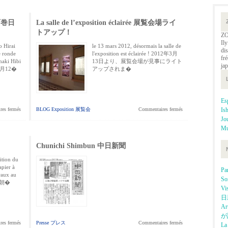
n 石巻日
La salle de l’exposition éclairée 展覧会場ライ
トアップ！
ZO
Ily
o Hirai
le 13 mars 2012, désormais la salle de
dis
e ronde
l'exposition est éclairée ! 2012年3月
fré
maki Hibi
13日より、展覧会場が見事にライト
ja
 3月12�
アップされま�
E
Is
es fermés
BLOG Exposition 展覧会
Commentaires fermés
J
Mu
Chunichi Shimbun 中日新聞
ition du
apier à
P
raux au
So
、朝�
Vi
日
Ar
が
es fermés
Presse プレス
Commentaires fermés
La