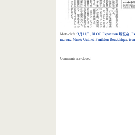
Mots-clefs :
3月11日
,
BLOG Exposition 展覧会
,
Es
muraux
,
Musée Guimet
,
Panthéon Bouddhique
,
tsu
Comments are closed.