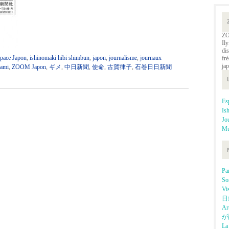
ZO
Ily
dis
pace Japon
,
ishinomaki hibi shimbun
,
japon
,
journalisme
,
journaux
fré
ja
nami
,
ZOOM Japon
,
ギメ
,
中日新聞
,
使命
,
古賀律子
,
石巻日日新聞
E
Is
J
Mu
P
So
Vi
日
Ar
が
La