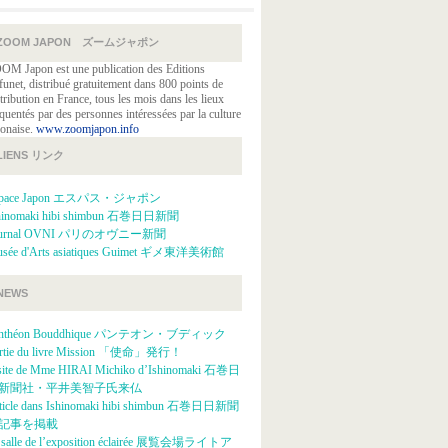
ZOOM JAPON ズームジャポン
OM Japon est une publication des Editions
funet, distribué gratuitement dans 800 points de
tribution en France, tous les mois dans les lieux
quentés par des personnes intéressées par la culture
ponaise.
www.zoomjapon.info
LIENS リンク
space Japon エスパス・ジャポン
hinomaki hibi shimbun 石巻日日新聞
ournal OVNI パリのオヴニー新聞
sée d'Arts asiatiques Guimet ギメ東洋美術館
NEWS
anthéon Bouddhique パンテオン・ブディック
rtie du livre Mission 「使命」発行！
site de Mme HIRAI Michiko d’Ishinomaki 石巻日
新聞社・平井美智子氏来仏
ticle dans Ishinomaki hibi shimbun 石巻日日新聞
記事を掲載
 salle de l’exposition éclairée 展覧会場ライトア