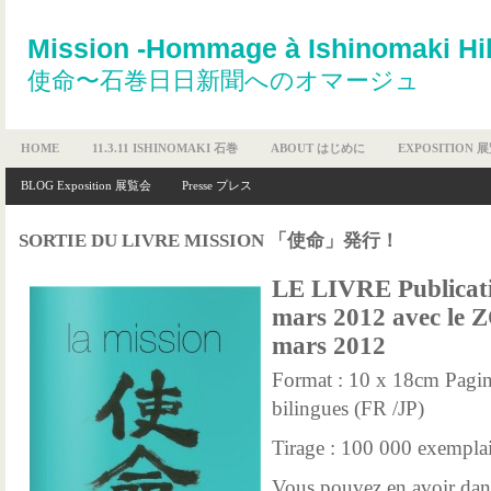
Mission -Hommage à Ishinomaki Hi
使命〜石巻日日新聞へのオマージュ
HOME
11.3.11 ISHINOMAKI 石巻
ABOUT はじめに
EXPOSITION 
BLOG Exposition 展覧会
Presse プレス
SORTIE DU LIVRE MISSION 「使命」発行！
LE LIVRE Publicatio
mars 2012 avec le
mars 2012
Format : 10 x 18cm Pagin
bilingues (FR /JP)
Tirage : 100 000 exemplai
Vous pouvez en avoir dan