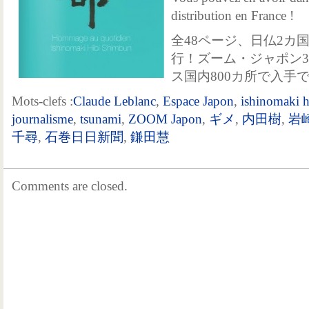
distribution en France !
全48ページ、日仏2カ
行！ズーム・ジャポン
ス国内800カ所で入手
Mots-clefs :
Claude Leblanc
,
Espace Japon
,
ishinomaki 
journalisme
,
tsunami
,
ZOOM Japon
,
ギメ
,
内田樹
,
岩
千尋
,
石巻日日新聞
,
鎌田慧
Comments are closed.