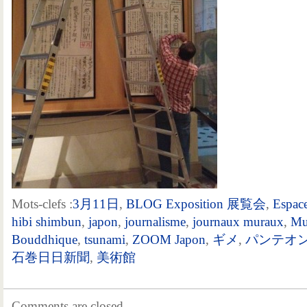
Mots-clefs :
3月11日
,
BLOG Exposition 展覧会
,
Espac
hibi shimbun
,
japon
,
journalisme
,
journaux muraux
,
Mu
Bouddhique
,
tsunami
,
ZOOM Japon
,
ギメ
,
パンテオ
石巻日日新聞
,
美術館
Comments are closed.